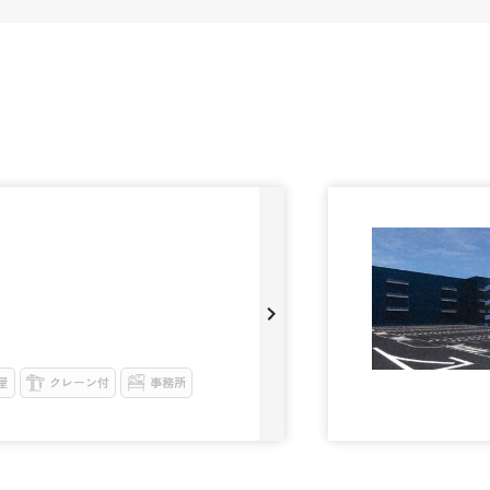
屋
クレーン付
事務所