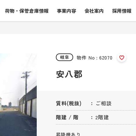
荷物・保管倉庫情報
事業内容
会社案内
採用情報
物件 No : 62070
岐阜
安八郡
賃料(税抜)
ご相談
階建 / 階
2階建
昇降機あり