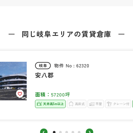
同じ岐阜エリアの
賃貸倉庫
物件 No : 62320
岐阜
安八郡
面積：
57200坪
天井高5m以上
高床式
平屋
クレーン付