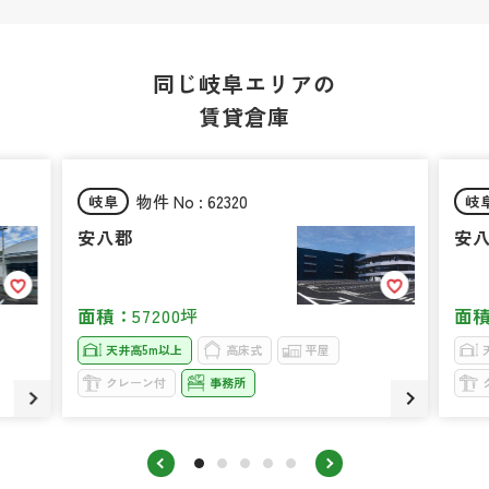
同じ岐阜エリアの
賃貸倉庫
物件 No : 62320
岐阜
岐
安八郡
安
面積：
57200坪
面
天井高5m以上
高床式
平屋
クレーン付
事務所